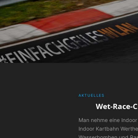
CATEGORIES
AKTUELLES
Wet-Race-C
Man nehme eine Indoor 
Indoor Kartbahn Werther
Wasserbomben und Rase