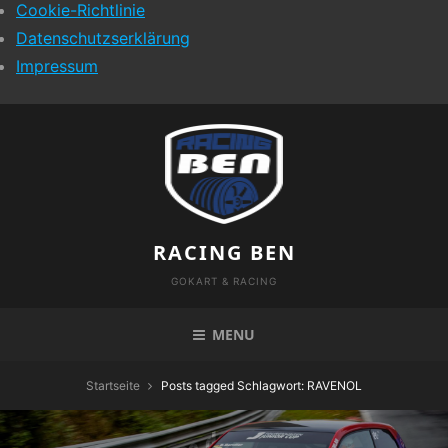
Cookie-Richtlinie
Datenschutzserklärung
Impressum
Skip
to
content
RACING BEN
GOKART & RACING
MENU
Startseite
Posts tagged
Schlagwort:
RAVENOL