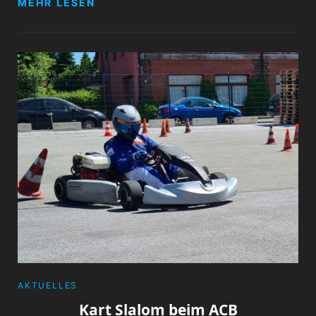
MEHR LESEN
ANNOUNCEMENT
–
ADAC
TJC
2024
CATEGORIES
AKTUELLES
Kart Slalom beim ACB