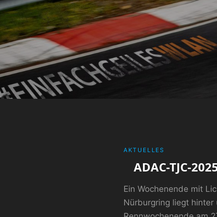
CATEGORIES
AKTUELLES
ADAC-TJC-202
Ein Wochenende mit Lic
Nürburgring liegt hinter
Rennwochenende am 27.