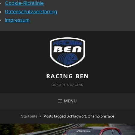
Cookie-Richtlinie
Datenschutzserklärung
Impressum
Skip
to
content
RACING BEN
GOKART & RACING
MENU
Startseite
Posts tagged
Schlagwort:
Championsrace