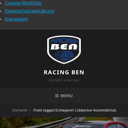
Cookie-Richtlinie
Datenschutzserklärung
Impressum
Skip
to
content
RACING BEN
GOKART & RACING
MENU
Startseite
Posts tagged
Schlagwort:
Lübbecker Automobilclub