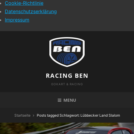
Cookie-Richtlinie
Datenschutzserklärung
Impressum
Skip
to
content
RACING BEN
GOKART & RACING
MENU
Startseite
Posts tagged
Schlagwort:
Lübbecker Land Slalom