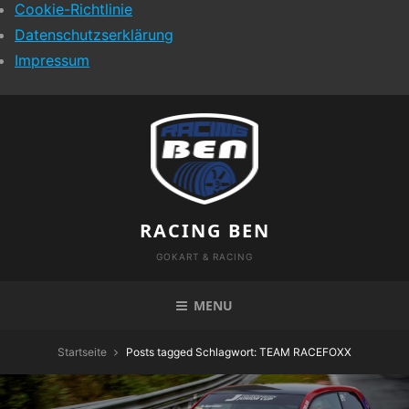
Cookie-Richtlinie
Datenschutzserklärung
Impressum
Skip
to
content
RACING BEN
GOKART & RACING
MENU
Startseite
Posts tagged
Schlagwort:
TEAM RACEFOXX