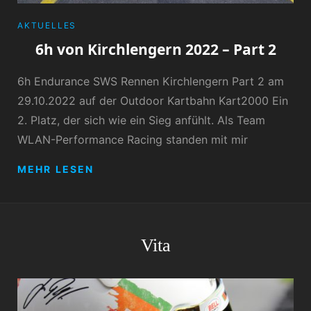
CATEGORIES
AKTUELLES
6h von Kirchlengern 2022 – Part 2
6h Endurance SWS Rennen Kirchlengern Part 2 am
29.10.2022 auf der Outdoor Kartbahn Kart2000 Ein
2. Platz, der sich wie ein Sieg anfühlt. Als Team
WLAN-Performance Racing standen mit mir
6H
MEHR LESEN
VON
KIRCHLENGERN
2022
–
PART
Vita
2