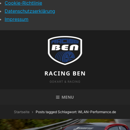
Cookie-Richtlinie
Datenschutzserklärung
Impressum
Skip
to
content
RACING BEN
GOKART & RACING
MENU
Startseite
Posts tagged
Schlagwort:
WLAN-Performance.de