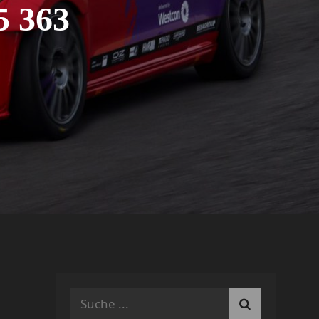
5 363
Search
for: