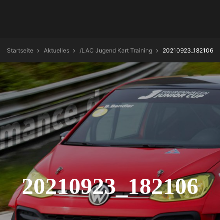
Startseite
Aktuelles
/
LAC Jugend Kart Training
20210923_182106
20210923_182106