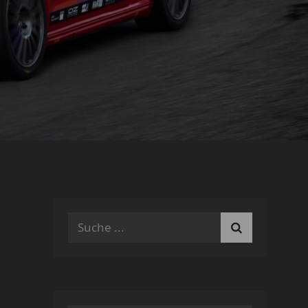
Search
for: