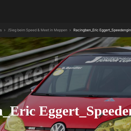
s
/
Sieg beim Speed & Meet in Meppen
Racingben_Eric Eggert_Speedeng
_Eric Eggert_Speede