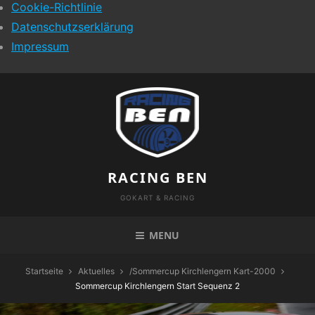
Cookie-Richtlinie
Datenschutzserklärung
Impressum
Skip
to
content
RACING BEN
GOKART & RACING
MENU
Startseite
Aktuelles
/
Sommercup Kirchlengern Kart-2000
Sommercup Kirchlengern Start Sequenz 2