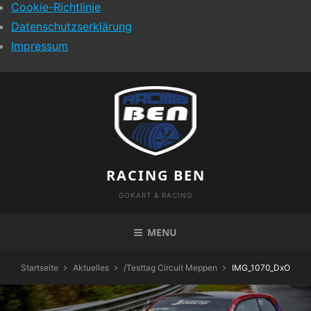
Cookie-Richtlinie
Datenschutzserklärung
Impressum
Skip
to
content
RACING BEN
GOKART & RACING
MENU
Startseite
Aktuelles
/
Testtag Circuit Meppen
IMG_1070_DxO