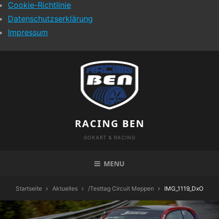
Cookie-Richtlinie
Datenschutzserklärung
Impressum
Skip
to
content
RACING BEN
GOKART & RACING
MENU
Startseite
Aktuelles
/
Testtag Circuit Meppen
IMG_1119_DxO