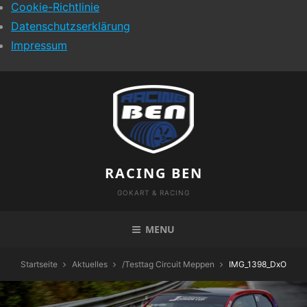
Cookie-Richtlinie
Datenschutzserklärung
Impressum
Skip
to
content
RACING BEN
GOKART & RACING
MENU
Startseite
Aktuelles
/
Testtag Circuit Meppen
IMG_1398_DxO