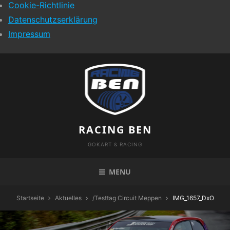
Cookie-Richtlinie
Datenschutzserklärung
Impressum
Skip
to
content
RACING BEN
GOKART & RACING
MENU
Startseite
Aktuelles
/
Testtag Circuit Meppen
IMG_1657_DxO