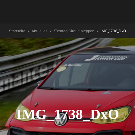
Startseite
Aktuelles
/
Testtag Circuit Meppen
IMG_1738_DxO
IMG_1738_DxO