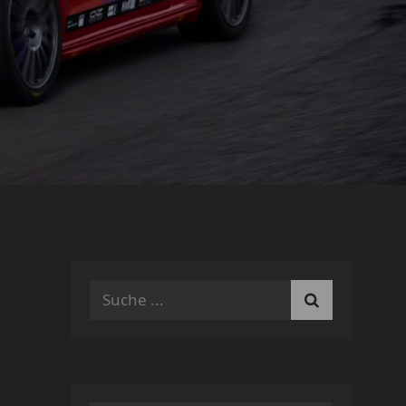
Search
for: