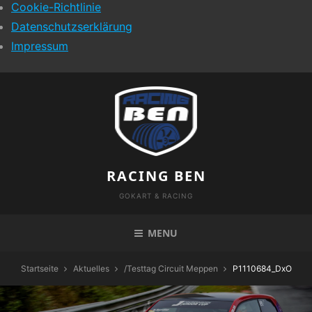
Cookie-Richtlinie
Datenschutzserklärung
Impressum
Skip
to
content
RACING BEN
GOKART & RACING
MENU
Startseite
Aktuelles
/
Testtag Circuit Meppen
P1110684_DxO