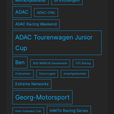
#einfachgeileswlan
6h Kirchlengern
ADAC
ADAC-OWL
ADAC Racing Weekend
ADAC Tourenwagen Junior
Cup
Ben
BSG MERKUR Gauselmann
CFC Racing
Coolrunners
Dacia Logan
einachgeileswlan
Extreme Networks
Georg-Motorsport
InWiTo Racing Series
Inter-Company-Cup