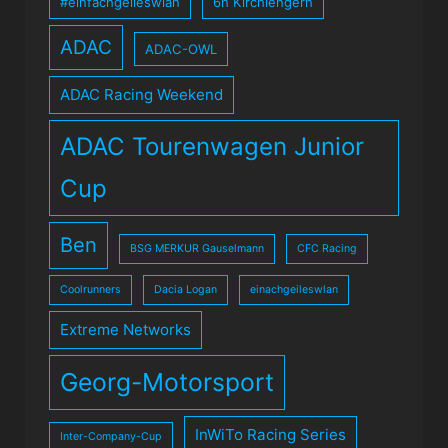
#einfachgeileswlan
6h Kirchlengern
ADAC
ADAC-OWL
ADAC Racing Weekend
ADAC Tourenwagen Junior
Cup
Ben
BSG MERKUR Gauselmann
CFC Racing
Coolrunners
Dacia Logan
einachgeileswlan
Extreme Networks
Georg-Motorsport
InWiTo Racing Series
Inter-Company-Cup