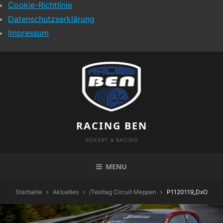
Cookie-Richtlinie
Datenschutzserklärung
Impressum
Skip
to
content
RACING BEN
GOKART & RACING
MENU
Startseite
Aktuelles
/
Testtag Circuit Meppen
P1120119_DxO