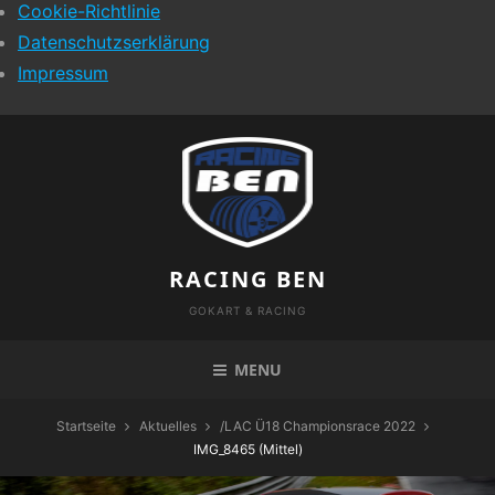
Cookie-Richtlinie
Datenschutzserklärung
Impressum
Skip
to
content
RACING BEN
GOKART & RACING
MENU
Startseite
Aktuelles
/
LAC Ü18 Championsrace 2022
IMG_8465 (Mittel)