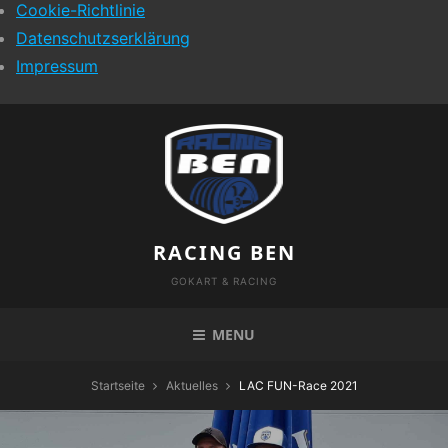
Cookie-Richtlinie
Datenschutzserklärung
Impressum
Skip
to
content
RACING BEN
GOKART & RACING
MENU
Startseite
Aktuelles
LAC FUN-Race 2021