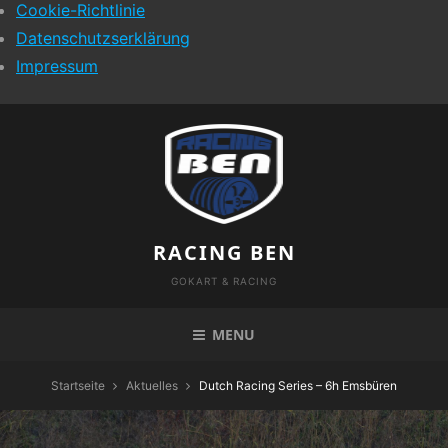
Cookie-Richtlinie
Datenschutzserklärung
Impressum
Skip
to
content
RACING BEN
GOKART & RACING
MENU
Startseite
Aktuelles
Dutch Racing Series – 6h Emsbüren