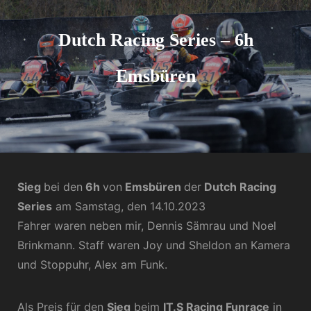
Dutch Racing Series – 6h
Emsbüren
Sieg
bei den
6h
von
Emsbüren
der
Dutch Racing
Series
am Samstag, den 14.10.2023
Fahrer waren neben mir, Dennis Sämrau und Noel
Brinkmann. Staff waren Joy und Sheldon an Kamera
und Stoppuhr, Alex am Funk.
Als Preis für den
Sieg
beim
IT.S Racing Funrace
in